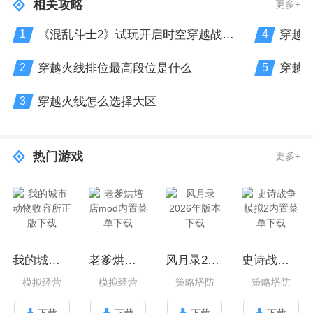
相关攻略
更多+
《混乱斗士2》试玩开启时空穿越战斗新体验
穿越
1
4
穿越火线排位最高段位是什么
穿越
2
5
穿越火线怎么选择大区
3
热门游戏
更多+
我的城市动物收容所正版下载
老爹烘培店mod内置菜单下载
风月录2026年版本下载
史诗战争模拟2内置菜单下载
模拟经营
模拟经营
策略塔防
策略塔防
下载
下载
下载
下载