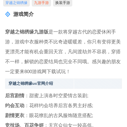
穿越之锦绣缘
九游手游
换装手游
游戏简介
穿越之锦绣缘九游版
是一款将穿越古代的恋爱休闲手
游，游戏中衣服种类不比奇迹暖暖差，你只有变得更美
更漂亮才能有机会重回天宫，凡间渡劫并不容易，穿搭
不一样，解锁的恋爱结局也完全不同哦。感兴趣的朋友
一定要来800游戏网下载试玩！
穿越之锦绣缘uc官网介绍
后宫剧情
：甜蜜上演各时空爱情古装剧;
约会互动
：花样约会培养后宫各男主好感;
剧情更衣
：眼花缭乱的古风服饰随意搭配;
竞技场、百花争妍
：天宫众仙女一较高低。