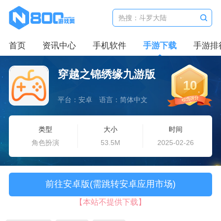
首页
资讯中心
手机软件
手游下载
手游排
穿越之锦绣缘九游版
10
平台：安卓
语言：简体中文
类型
大小
时间
角色扮演
53.5M
2025-02-26
前往安卓版(需跳转安卓应用市场)
【本站不提供下载】