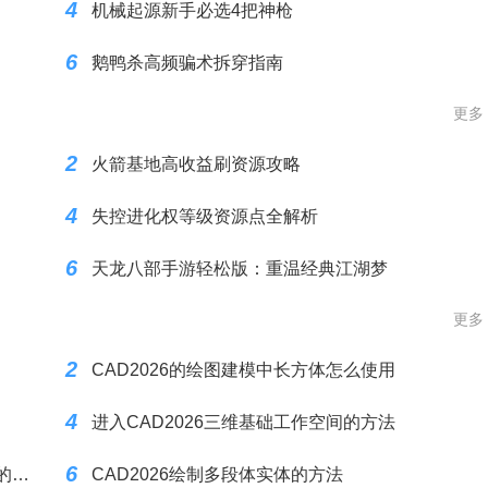
4
机械起源新手必选4把神枪
6
鹅鸭杀高频骗术拆穿指南
更多
2
火箭基地高收益刷资源攻略
4
失控进化权等级资源点全解析
6
天龙八部手游轻松版：重温经典江湖梦
更多
2
CAD2026的绘图建模中长方体怎么使用
4
进入CAD2026三维基础工作空间的方法
6
通过CAD2026绘图菜单里面的多段体建模实体的方法
CAD2026绘制多段体实体的方法