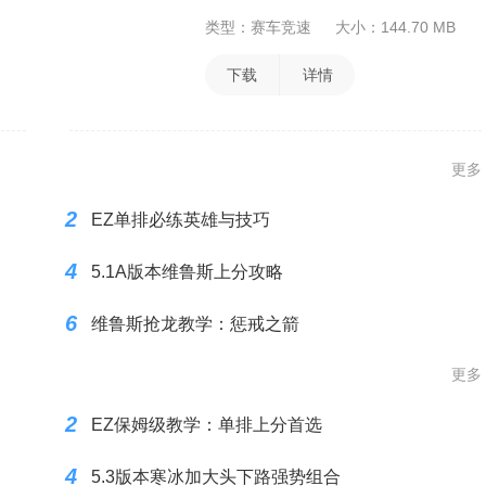
类型：赛车竞速
大小：144.70 MB
下载
详情
更多
2
EZ单排必练英雄与技巧
4
5.1A版本维鲁斯上分攻略
6
维鲁斯抢龙教学：惩戒之箭
更多
2
EZ保姆级教学：单排上分首选
4
5.3版本寒冰加大头下路强势组合