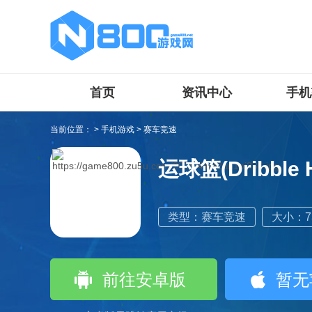
首页
资讯中心
手机
当前位置：
>
手机游戏
>
赛车竞速
运球篮(Dribble 
类型：赛车竞速
大小：73
前往安卓版
暂无