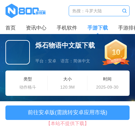
首页
资讯中心
手机软件
手游下载
手游排
烁石物语中文版下载
10
平台：安卓
语言：简体中文
类型
大小
时间
动作格斗
120.9M
2025-09-30
前往安卓版(需跳转安卓应用市场)
【本站不提供下载】