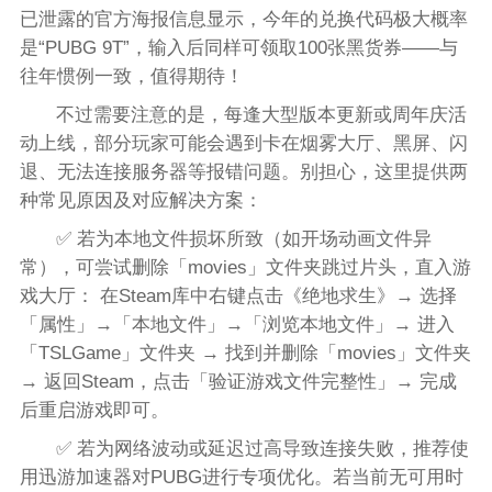
已泄露的官方海报信息显示，今年的兑换代码极大概率
是“PUBG 9T”，输入后同样可领取100张黑货券——与
往年惯例一致，值得期待！
不过需要注意的是，每逢大型版本更新或周年庆活
动上线，部分玩家可能会遇到卡在烟雾大厅、黑屏、闪
退、无法连接服务器等报错问题。别担心，这里提供两
种常见原因及对应解决方案：
✅ 若为本地文件损坏所致（如开场动画文件异
常），可尝试删除「movies」文件夹跳过片头，直入游
戏大厅： 在Steam库中右键点击《绝地求生》→ 选择
「属性」→「本地文件」→「浏览本地文件」→ 进入
「TSLGame」文件夹 → 找到并删除「movies」文件夹
→ 返回Steam，点击「验证游戏文件完整性」→ 完成
后重启游戏即可。
✅ 若为网络波动或延迟过高导致连接失败，推荐使
用迅游加速器对PUBG进行专项优化。若当前无可用时