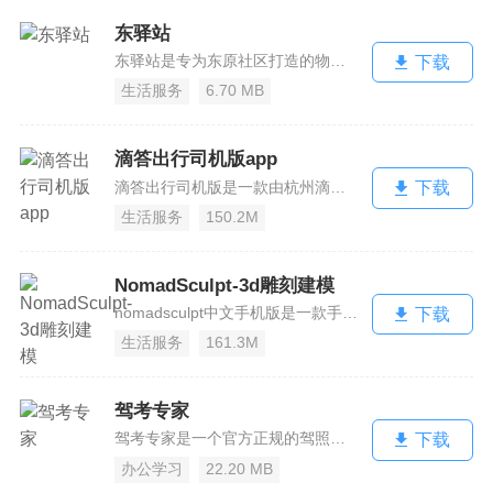
东驿站
东驿站是专为东原社区打造的物业服务软件，日常生活物业所需的办公操作都可以在软件上完成，方便快捷。支持缴费充值、报修、投诉等等，物业信息更新内容第一时间发布在平台上，方便用户查看。东驿站app介绍是由东原地产为东原业主推出的社区移动生活应用。使用这款app，东原业主可以在手机上享受社区资讯一手掌握、投...
下载
生活服务
6.70 MB
滴答出行司机版app
滴答出行司机版是一款由杭州滴答出行专门司机打造的手机接单软件，司机使用这个软件可以在线快速接单，完成平台相对应的任务，还可以获得一定的奖励。滴答出行司机版官方版介绍1、请开启GPS定位，会让您的订单更精准；2、提高接单效率，匹配更精准，信息更及时；3、滴答司机版，专为车主设计，欢迎使用；滴答出行司机...
下载
生活服务
150.2M
NomadSculpt-3d雕刻建模
nomadsculpt中文手机版是一款手机设计建模软件，用于能够在这里进行模型设计，拥有非常多的工具可以使用，各种形象的角色或者物品都能够在这里创建出来，有需要的用户快来使用吧！nomadsculpt3d雕刻建模介绍可以在收集上建模，画画，拥有多种画笔可以选择，还能上传图片，超少内存强大功能，绘画功...
下载
生活服务
161.3M
驾考专家
驾考专家是一个官方正规的驾照考试学习平台,包含了科目一到科目四的所有详细教程与和视频,精心讲解考试过程中的所有要领干货,同时搭配精选题库,快来试试!驾考专家官网简介驾考专家,带您一步步分析驾考考试题型,每道题目与您进行详细解说.并且实时同步新版机动车考试题库,全面解读《机动车驾驶教学与考试大纲》,轻...
下载
办公学习
22.20 MB