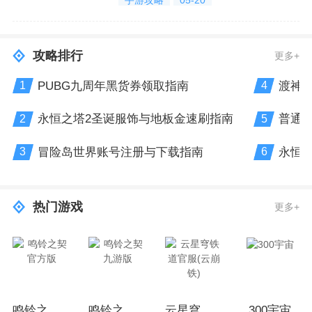
手游攻略
05-20
攻略排行
更多+
PUBG九周年黑货券领取指南
渡神
1
4
永恒之塔2圣诞服饰与地板金速刷指南
普通玩
2
5
冒险岛世界账号注册与下载指南
永恒
3
6
热门游戏
更多+
鸣铃之契官方版
鸣铃之契九游版
云星穹铁道官服(云崩铁)
300宇宙