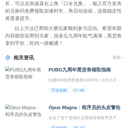
长，可点击加速器右上角「口令兑换」，输入官方发布
的兑换码免费领取加速时长，再启动游戏，连接稳定性
将显著提升。
以上方法已帮助大量玩家顺利参与活动。希望本期
内容能切实帮到大家，祝各位九周年欧气满满，黑货券
拿到手软，吃鸡一路畅通！
相关资讯
更多+
PUBG九周年黑货券领取指南
白嫖418张黑货券加1500TB！3月11日PUBG九周年活动开启，登录即领。参考八周年，预计含100张黑货券（代码PUBG9T）。附卡顿、黑屏、闪退等常见问题解决方法：删movies文件+验证游戏完整性，或使用迅游加速器优化网络。...
手游攻略
07-06
Opus Magna：程序员的头皮警告
从玩了这个游戏以后我觉得离程序员不远了，不该在脱发情况下还玩它。这游戏让人头顶发凉，却有97%好评率，完美诠释“代码能运行就行”的真理。...