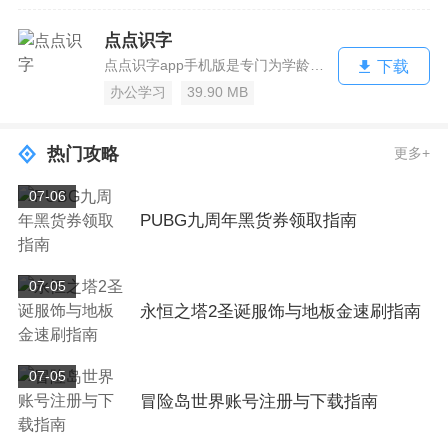
点点识字
点点识字app手机版是专门为学龄儿童进行打造的一站式学习平台，在这里汇集了各种生词，让孩子能够跟着来读，还可以有效的练习书法写字，利用象形字来教小朋友，能够让其更好的理解汉字的意思，非常的方便，除此之外还可以一键切换音乐模式，让孩子提高学习的浓厚兴趣，快来下载体验吧。app简介：点点识字是款为家长朋...
下载
办公学习
39.90 MB
热门攻略
更多+
07-06
PUBG九周年黑货券领取指南
07-05
永恒之塔2圣诞服饰与地板金速刷指南
07-05
冒险岛世界账号注册与下载指南