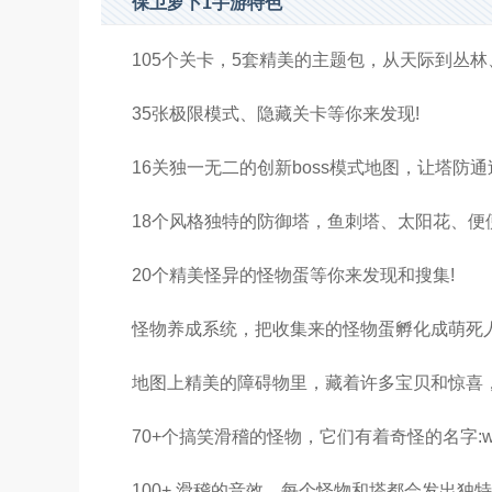
保卫萝卜1手游特色
105个关卡，5套精美的主题包，从天际到丛林
35张极限模式、隐藏关卡等你来发现!
16关独一无二的创新boss模式地图，让塔防通过
18个风格独特的防御塔，鱼刺塔、太阳花、便
20个精美怪异的怪物蛋等你来发现和搜集!
怪物养成系统，把收集来的怪物蛋孵化成萌死
地图上精美的障碍物里，藏着许多宝贝和惊喜，
70+个搞笑滑稽的怪物，它们有着奇怪的名字:woowala、
100+ 滑稽的音效，每个怪物和塔都会发出独特