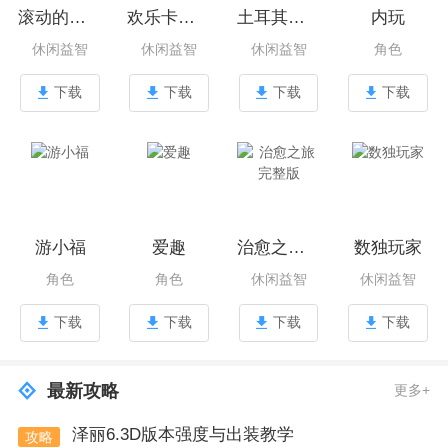
滚动的滑稽
欢乐卡车探险者
土耳其方块宝石消消乐
内玩
休闲益智
休闲益智
休闲益智
角色
下载
下载
下载
下载
游小福
爱趣
治愈之旅完整版
数独玩家
角色
角色
休闲益智
休闲益智
下载
下载
下载
下载
最新攻略
更多+
泽丽6.3D版本强度与出装教学
攻略