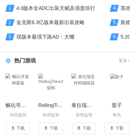
4.0版本全ADC出装天赋及强度排行
英雄联
1
4
金克斯6.3亿版本最新出装攻略
新婚
2
5
现版本最强下路AD：大嘴
5.2
3
6
热门游戏
更多+
畅玩寻道神墓版
RollingTime3饭制
泰拉瑞亚存档编辑器
梨子
休闲益智
休闲益智
休闲益智
角色
下载
下载
下载
下载