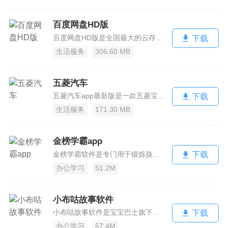
百度网盘HD版
百度网盘HD版是全国最大的云存储软件，拥有几亿的用户在使用百度网盘，在里面可以保存并且分享众多资源，让你不错过任何一个好资源，如果有需要的用户不妨前来体验！百度网盘hd官方福利使用百度网盘领取2t永久空间，相册、短信、通讯录、通话记录一键备份到云端，更有手机找回、密码锁等功能全方位为你数据保驾护航。...
下载
生活服务
306.60 MB
五菱汽车
五菱汽车app最新版是一款五菱宝骏汽车的官方app,目的为广大用户享受到五菱汽车的优质服务,能够为司机提供维护,洗车,保养等等功能,也能够为想买车的用户预约试驾,快来试试吧!五菱app官网介绍五菱汽车是宝骏五菱车主的掌上服务平台，致力为1000多万宝骏五菱车主提供试乘试驾、活动福利、车友聚会、技术解...
下载
生活服务
171.30 MB
金榜学霸app
金榜学霸软件是专门用于锻炼孩子思维能力以及脑子开发的app，这款软件根据不同年龄段的孩子有不同的教育方法，教育模式，让小孩能够更聪明的长大，十分好用， 感兴趣快来800游戏安卓网下载金榜学霸app最新版介绍金榜学霸是一款专注全脑思维训练的学习系统,通过世界脑科学专家的系统设计,根据不同年龄段的大脑发...
下载
办公学习
51.2M
小布咕故事软件
小布咕故事软件是宝宝巴士旗下的，专为孩子们提供，不仅可以让孩子们了解一些寓言故事，还能从中学习到一些道理，更是可以培养自律的好习惯，宝妈们必备。介绍由宝宝巴士官方出品，品牌旗下最全最新的原创音频内容，全网热播的《安全警长啦咘啦哆》《猴子警长科学探案》故事，小布咕全都有。包含安抚哄睡、经典音乐、中英儿...
下载
办公学习
57.4M