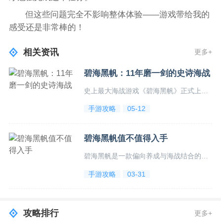
但这些问题完全不影响整体体验——游戏带给我的
感受还是非常棒的！
相关资讯
更多+
碧海黑帆：11年磨一剑的史诗海战
史上最大海战游戏《碧海黑帆》正式上线，625平方公里地图，1:1还原巴黎圣母院，支持多人组队抢劫、打Boss、寻宝，可建造战舰、升级武器，体验加勒比海盗式冒险。...
手游攻略
05-12
碧海黑帆值不值得入手
碧海黑帆是一款偏向养成与海战结合的游戏，画面优化出色，玩法丰富，可解锁船只与武器，提升恶名值。战斗系统类似FPS，有弹道轨迹需精准瞄准。虽有小瑕疵如引导不足、采集机制慢，但整体体验优秀。...
手游攻略
03-31
攻略排行
更多+