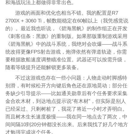
和海战玩法上都做得非常出色。
游戏的画面和优化也相当不错。我的配置是R7
2700X + 3060 Ti，帧数能稳定在60帧以上（我凭感觉说
的）。最近我也听说，《碧海黑帆》的制作组正在开发
《刺客信条：黑旗》的重制版。如果那版重制游戏采用
《碧海黑帆》中的战斗系统，我绝对会吹爆——战斗系
统改得更像FPS射击游戏，炮弹依然有弹道轨迹，你需
要根据敌船速度调整瞄准位置。武器还可以按需升级，
随着等级提升还能解锁更多装备。
不过这游戏也存在一些小问题：人物走动时脚感特
别滑，有时候松开方向键后角色还在原地晃动；部分任
务缺少引导提示——比如通关勋章后有个任务要求采集
金合欢木材，到达地点提示说“有木材”，但实际是别人
已经采过、只剩树桩了，我花了将近一小时才弄明白。
而且树木生长速度极慢——我在同一地点去了两次，中
间间隔10到20分钟都没长出来。后来我找了好几个地方
才勉强完成这个任务。